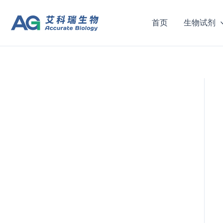
跳
至
首页
生物试剂
内
容