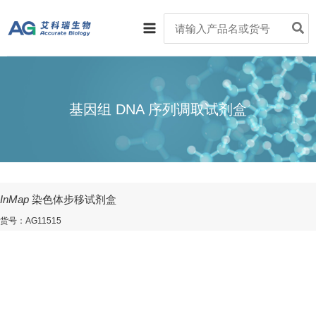
跳
Main
Search
至
for:
Menu
内
容
基因组 DNA 序列调取试剂盒
InMap
染色体步移试剂盒
货号：AG11515