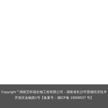
©
Copyright
湖南艾科瑞生物工程有限公司 - 湖南省长沙市望城经济技术
开发区金杨路1号【
备案号：湘ICP备 19008537 号
】