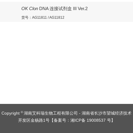
OK Clon
DNA 连接试剂盒 III Ver.2
货号：AG11811 / AG11812
©
Copyright
湖南艾科瑞生物工程有限公司 - 湖南省长沙市望城经济技术
开发区金杨路1号【
备案号：湘ICP备 19008537 号
】