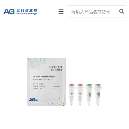
跳
Main
Search
至
for:
Menu
内
容
价
OK
格
Clon
范
DNA
围：
连
¥580
接
至
试
¥2,400
剂
盒
II
数
量