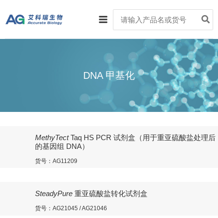
跳
Main
Search
至
for:
Menu
内
容
DNA 甲基化
MethyTect
Taq HS PCR 试剂盒（用于重亚硫酸盐处理后
的基因组 DNA）
货号：AG11209
SteadyPure
重亚硫酸盐转化试剂盒
货号：AG21045 / AG21046