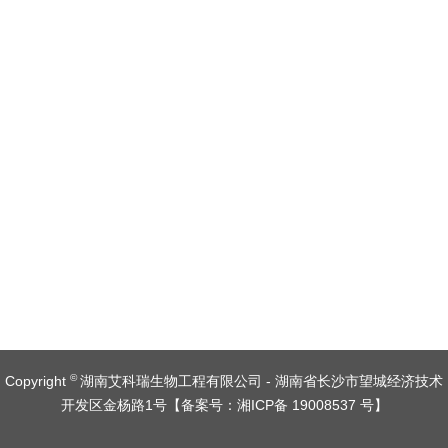
©
Copyright
湖南艾科瑞生物工程有限公司 - 湖南省长沙市望城经济技术
开发区金杨路1号【
备案号：湘ICP备 19008537 号
】