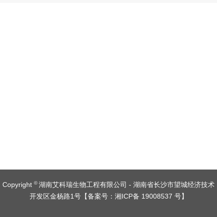
©
Copyright
湖南艾科瑞生物工程有限公司 - 湖南省长沙市望城经济技术
开发区金杨路1号【
备案号：湘ICP备 19008537 号
】