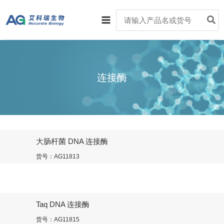
跳
Main
Search
至
for:
Menu
内
容
连接酶
大肠杆菌 DNA 连接酶
货号：AG11813
Taq DNA 连接酶
货号：AG11815