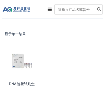
跳
Main
Search
至
for:
Menu
内
容
显示单一结果
DNA 连接试剂盒