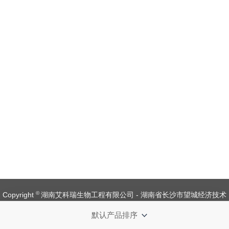
©
Copyright
湖南艾科瑞生物工程有限公司 - 湖南省长沙市望城经济技术
开发区金杨路1号【
备案号：湘ICP备 19008537 号
】