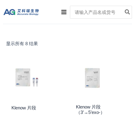
跳
Main
Search
至
for:
Menu
内
容
显示所有 8 结果
Klenow 片段
Klenow 片段
（3’→5’exo-）