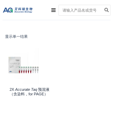
跳
Main
Search
至
for:
Menu
内
容
显示单一结果
2X
Accurate Taq
预混液
（含染料，for PAGE）