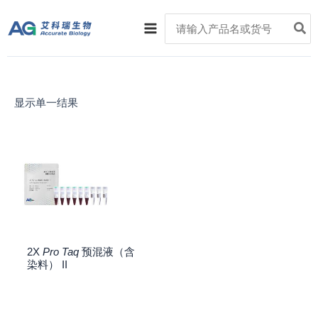
跳
Main
Search
至
for:
Menu
内
容
显示单一结果
2X
Pro Taq
预混液（含
染料） II