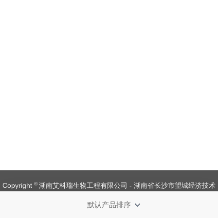
©
Copyright
湖南艾科瑞生物工程有限公司 - 湖南省长沙市望城经济技术
开发区金杨路1号【
备案号：湘ICP备 19008537 号
】