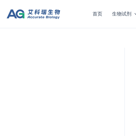
跳
至
首页
生物试剂
内
容