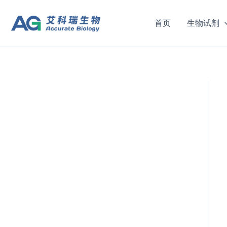
跳
至
首页
生物试剂
内
容