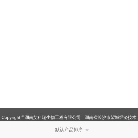
©
Copyright
湖南艾科瑞生物工程有限公司 - 湖南省长沙市望城经济技术
开发区金杨路1号【
备案号：湘ICP备 19008537 号
】