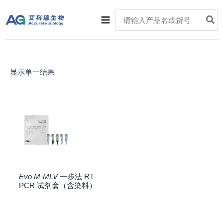
跳
Main
Search
至
for:
Menu
内
容
显示单一结果
Evo M-MLV
一步法 RT-
PCR 试剂盒（含染料）