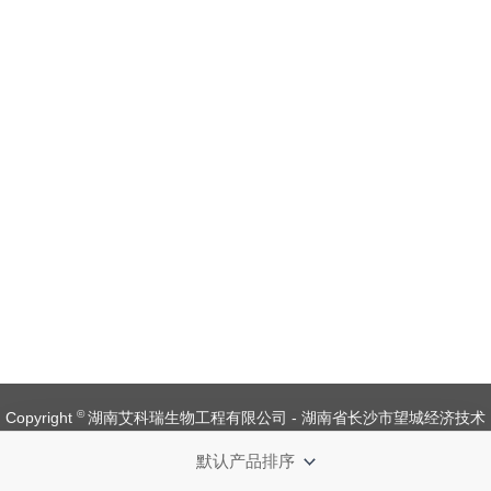
©
Copyright
湖南艾科瑞生物工程有限公司 - 湖南省长沙市望城经济技术
开发区金杨路1号【
备案号：湘ICP备 19008537 号
】