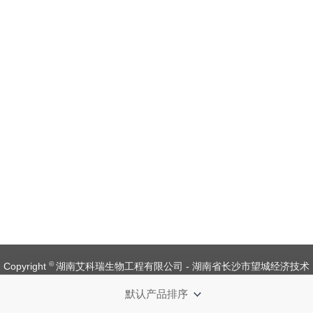
©
Copyright
湖南艾科瑞生物工程有限公司 - 湖南省长沙市望城经济技术
开发区金杨路1号【
备案号：湘ICP备 19008537 号
】