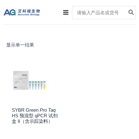
跳
Main
Search
至
for:
Menu
内
容
显示单一结果
SYBR Green
Pro Taq
HS 预混型 qPCR 试剂
盒 II（含示踪染料）