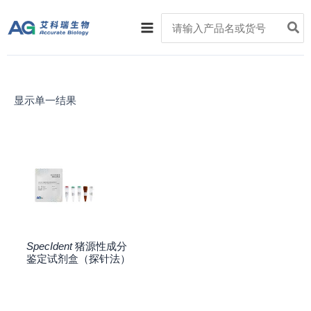
跳
Main
Search
至
for:
Menu
内
容
显示单一结果
SpecIdent
猪源性成分
鉴定试剂盒（探针法）