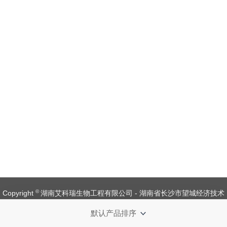
©
Copyright
湖南艾科瑞生物工程有限公司 - 湖南省长沙市望城经济技术
开发区金杨路1号【
备案号：湘ICP备 19008537 号
】