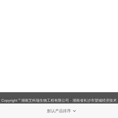
©
Copyright
湖南艾科瑞生物工程有限公司 - 湖南省长沙市望城经济技术
开发区金杨路1号【
备案号：湘ICP备 19008537 号
】