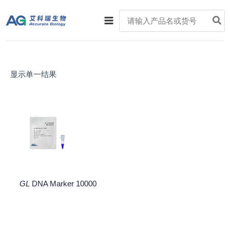
跳
Main
Search
至
for:
Menu
内
容
显示单一结果
GL
DNA Marker 10000