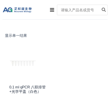
跳
Main
Search
至
for:
Menu
内
容
显示单一结果
0.1 ml qPCR 八联排管
+光学平盖（白色）