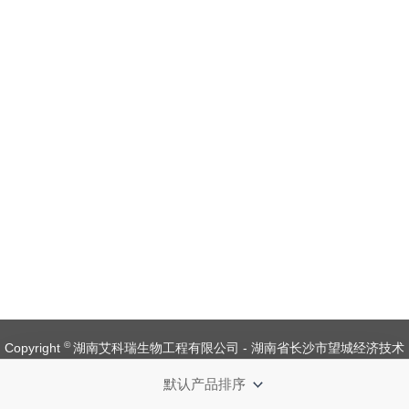
©
Copyright
湖南艾科瑞生物工程有限公司 - 湖南省长沙市望城经济技术
开发区金杨路1号【
备案号：湘ICP备 19008537 号
】