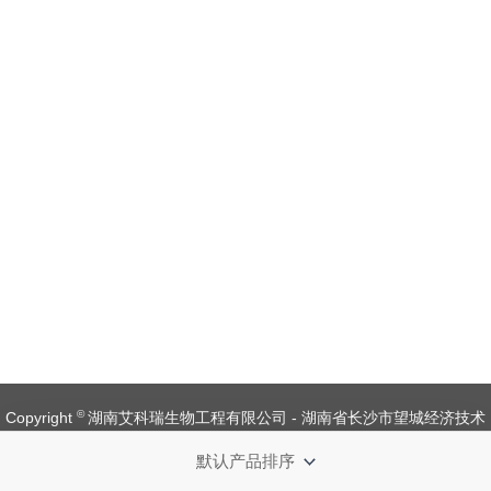
©
Copyright
湖南艾科瑞生物工程有限公司 - 湖南省长沙市望城经济技术
开发区金杨路1号【
备案号：湘ICP备 19008537 号
】