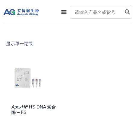
跳
Main
Search
至
for:
Menu
内
容
显示单一结果
ApexHF
HS DNA 聚合
酶 – FS