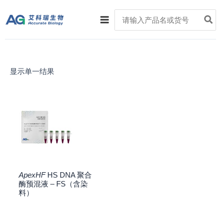
跳
Main
Search
至
for:
Menu
内
容
显示单一结果
ApexHF
HS DNA 聚合
酶预混液 – FS（含染
料）