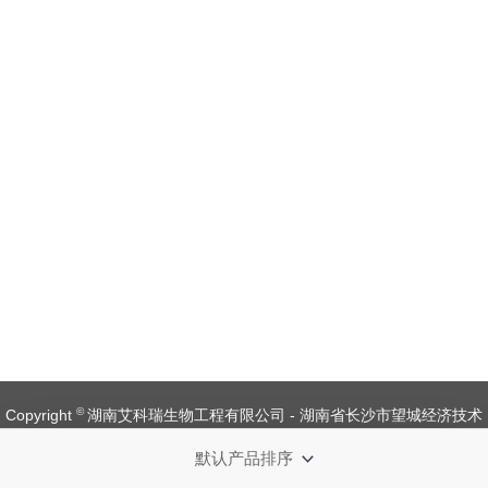
©
Copyright
湖南艾科瑞生物工程有限公司 - 湖南省长沙市望城经济技术
开发区金杨路1号【
备案号：湘ICP备 19008537 号
】