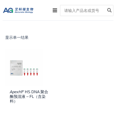
跳
Main
Search
至
for:
Menu
内
容
显示单一结果
ApexHF
HS DNA 聚合
酶预混液 – FL（含染
料）