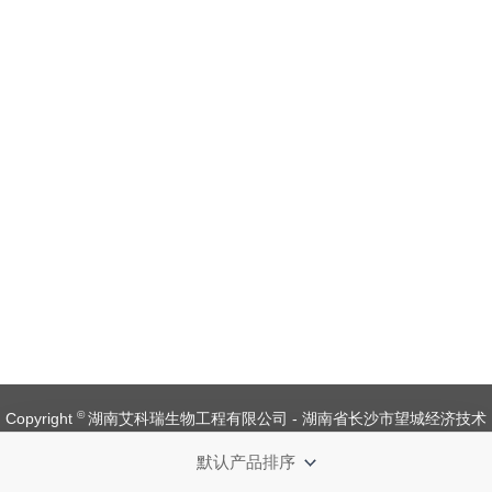
©
Copyright
湖南艾科瑞生物工程有限公司 - 湖南省长沙市望城经济技术
开发区金杨路1号【
备案号：湘ICP备 19008537 号
】