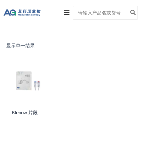
跳
Main
Search
至
for:
Menu
内
容
显示单一结果
Klenow 片段