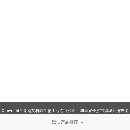
©
Copyright
湖南艾科瑞生物工程有限公司 - 湖南省长沙市望城经济技术
开发区金杨路1号【
备案号：湘ICP备 19008537 号
】