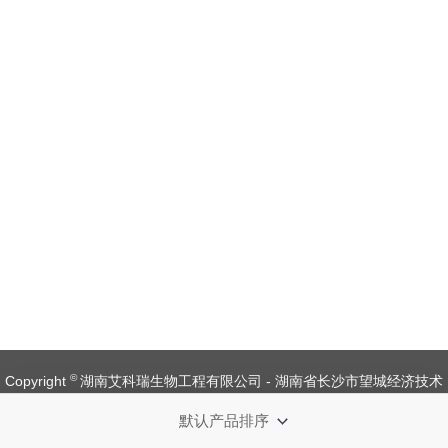
©
Copyright
湖南艾科瑞生物工程有限公司 - 湖南省长沙市望城经济技术
开发区金杨路1号【
备案号：湘ICP备 19008537 号
】