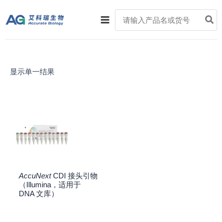
跳
Main
Search
至
for:
Menu
内
容
显示单一结果
AccuNext
CDI 接头引物
（Illumina，适用于
DNA 文库）