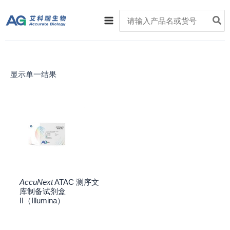
跳
Main
Search
至
for:
Menu
内
容
显示单一结果
AccuNext
ATAC 测序文
库制备试剂盒
II（Illumina）