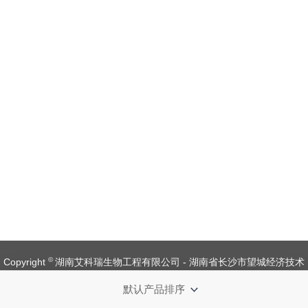
©
Copyright
湖南艾科瑞生物工程有限公司 - 湖南省长沙市望城经济技术
开发区金杨路1号【
备案号：湘ICP备 19008537 号
】