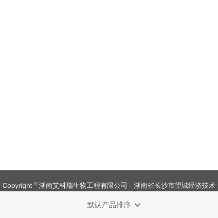
©
Copyright
湖南艾科瑞生物工程有限公司 - 湖南省长沙市望城经济技术
开发区金杨路1号【
备案号：湘ICP备 19008537 号
】