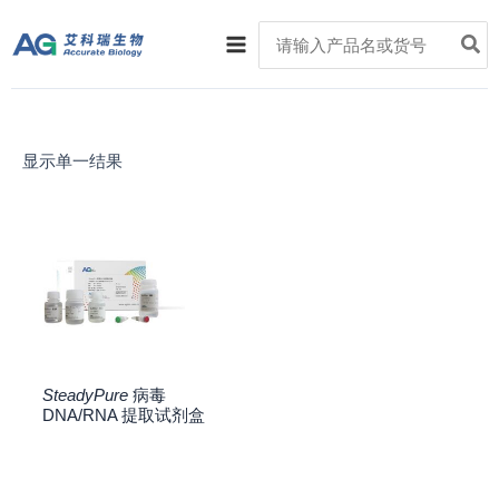
跳
Main
Search
至
for:
Menu
内
容
显示单一结果
SteadyPure
病毒
DNA/RNA 提取试剂盒