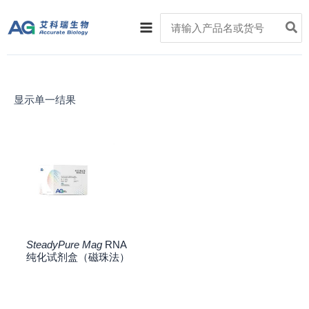
跳
Main
Search
至
for:
Menu
内
容
显示单一结果
SteadyPure Mag
RNA
纯化试剂盒（磁珠法）