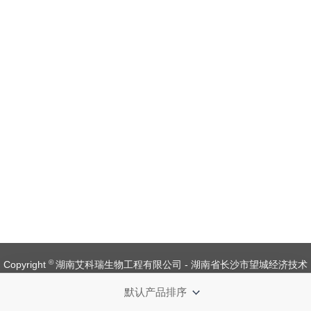
©
Copyright
湖南艾科瑞生物工程有限公司 - 湖南省长沙市望城经济技术
开发区金杨路1号【
备案号：湘ICP备 19008537 号
】