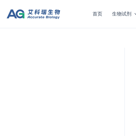
跳
至
首页
生物试剂
内
容