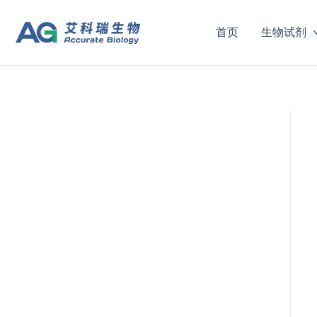
跳
至
首页
生物试剂
内
容