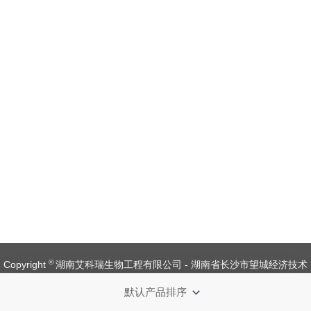
©
Copyright
湖南艾科瑞生物工程有限公司 - 湖南省长沙市望城经济技术
开发区金杨路1号【
备案号：湘ICP备 19008537 号
】