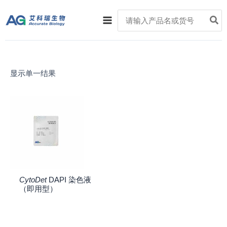
跳
Main
Search
至
for:
Menu
内
容
显示单一结果
CytoDet
DAPI 染色液
（即用型）