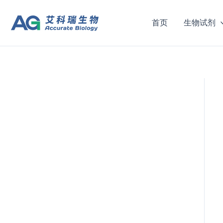
跳
至
首页
生物试剂
内
容