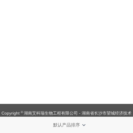
©
Copyright
湖南艾科瑞生物工程有限公司 - 湖南省长沙市望城经济技术
开发区金杨路1号【
备案号：湘ICP备 19008537 号
】