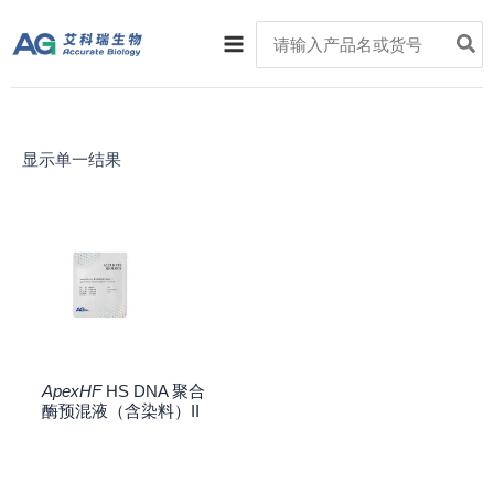
跳
Main
Search
至
for:
Menu
内
容
显示单一结果
ApexHF
HS DNA 聚合
酶预混液（含染料）II