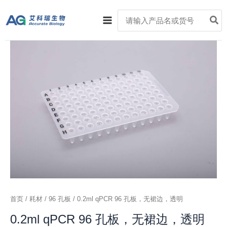
跳
Main
Search
至
for:
Menu
内
容
0.2ml
qPCR
96
孔
板，
无
裙
边，
透
明
数
量
首页
/
耗材
/
96 孔板
/ 0.2ml qPCR 96 孔板，无裙边，透明
0.2ml qPCR 96 孔板，无裙边，透明