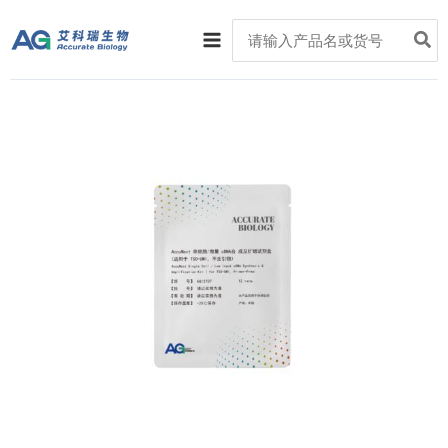
跳
Main
Search
至
for:
Menu
内
容
AccuNext
单
细
胞/
微
量
cDNA
合
成
及
扩
增
试
剂
盒