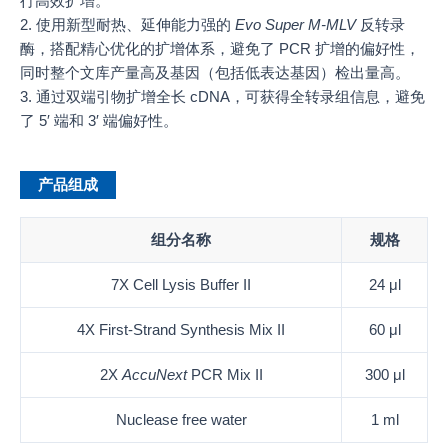
行高效扩增。
2. 使用新型耐热、延伸能力强的
Evo Super M-MLV
反转录
酶，搭配精心优化的扩增体系，避免了 PCR 扩增的偏好性，
同时整个文库产量高及基因（包括低表达基因）检出量高。
3. 通过双端引物扩增全长 cDNA，可获得全转录组信息，避免
了 5′ 端和 3′ 端偏好性。
产品组成
组分名称
规格
7X Cell Lysis Buffer II
24 μl
4X First-Strand Synthesis Mix II
60 μl
2X
AccuNext
PCR Mix II
300 μl
Nuclease free water
1 ml