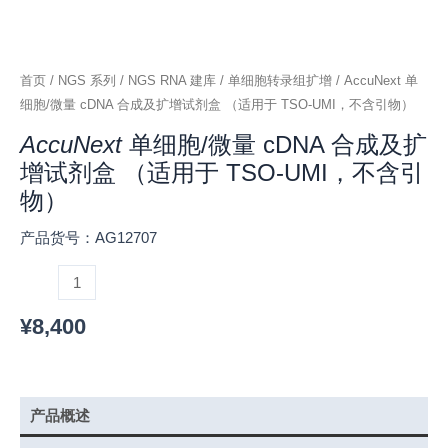
（适
用
于
TSO-
首页
/
NGS 系列
/
NGS RNA 建库
/
单细胞转录组扩增
/ AccuNext 单
UMI，
细胞/微量 cDNA 合成及扩增试剂盒 （适用于 TSO-UMI，不含引物）
不
AccuNext
单细胞/微量 cDNA 合成及扩
含
增试剂盒 （适用于 TSO-UMI，不含引
引
物）
物）
数
产品货号：AG12707
量
¥
8,400
产品概述