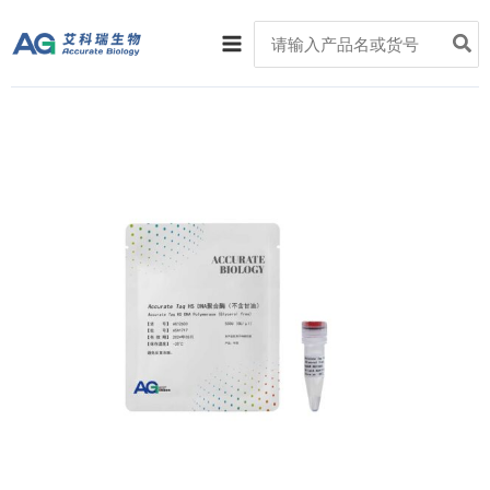
跳
Main
Search
至
for:
Menu
内
容
Accurate
Taq
HS
DNA
聚
合
酶
（不
含
甘
油）
数
量