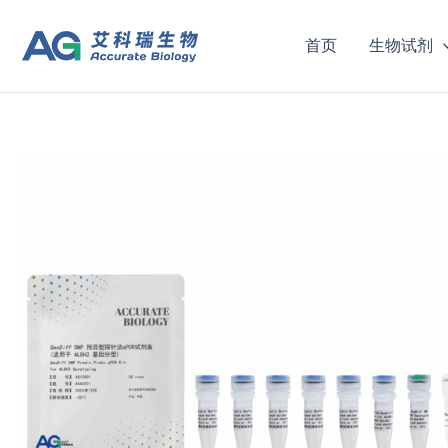
跳
至
首页
生物试剂
内
容