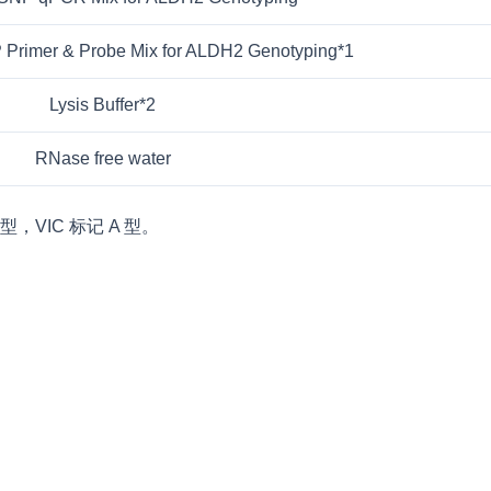
 Primer & Probe Mix for ALDH2 Genotyping*1
Lysis Buffer*2
RNase free water
，VIC 标记 A 型。