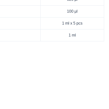
100 μl
1 ml x 5 pcs
1 ml