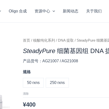
Oligo 合成
资源中心
新闻动态
关于我们
价
SteadyPure
首页
/
核酸纯化系列
/
DNA 提取
/ SteadyPure 细
格
细
SteadyPure
细菌基因组 DNA
范
菌
围：
基
产品货号：AG21007 / AG21008
¥400
因
至
组
规格
¥1,800
DNA
50 rxns
250 rxns
提
取
清除
试
¥
400
剂