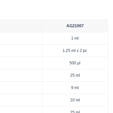
AG21007
1 ml
1.25 ml x 2 pc
500 μl
25 ml
9 ml
10 ml
25 ml