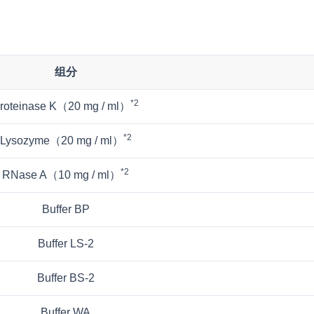
组分
*2
roteinase K（20 mg / ml）
*2
Lysozyme（20 mg / ml）
*2
RNase A（10 mg / ml）
Buffer BP
Buffer LS-2
Buffer BS-2
Buffer WA