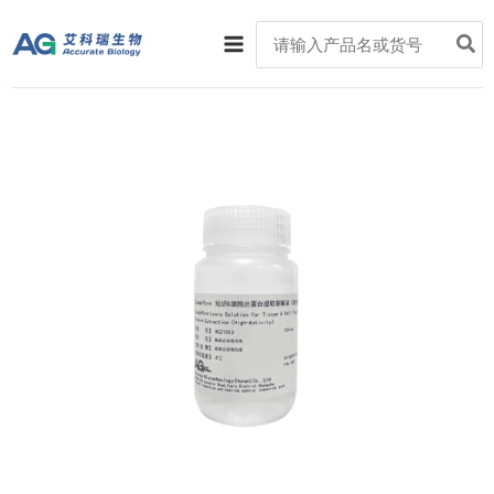
跳
Main
Search
至
for:
Menu
内
容
SteadyPure
组
织
&
细
胞
总
蛋
白
提
取
裂
解
液
（高