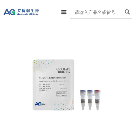
跳
Main
Search
至
for:
Menu
内
容
SteadyPure
通
用
型
RNA
提
取
试
剂
盒
II
数
量