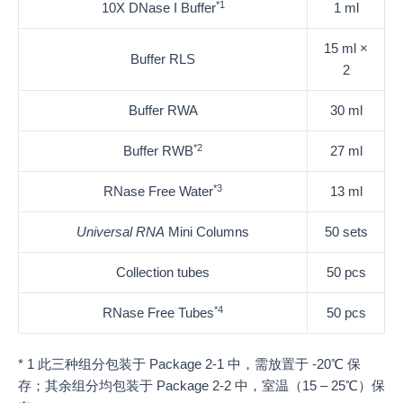
*1
10X DNase I Buffer
1 ml
15 ml ×
Buffer RLS
2
Buffer RWA
30 ml
*2
Buffer RWB
27 ml
*3
RNase Free Water
13 ml
Universal RNA
Mini Columns
50 sets
Collection tubes
50 pcs
*4
RNase Free Tubes
50 pcs
* 1 此三种组分包装于 Package 2-1 中，需放置于 -20℃ 保
存；其余组分均包装于 Package 2-2 中，室温（15 – 25℃）保