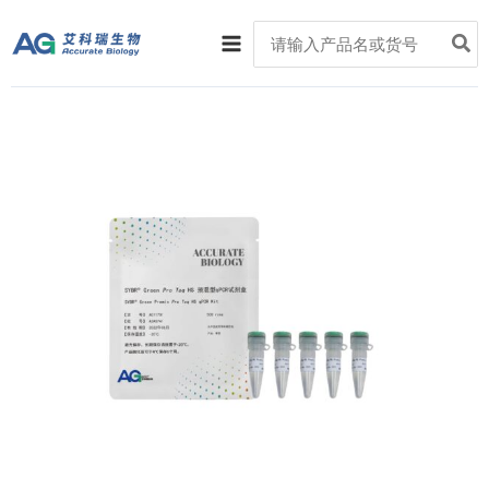
跳
Main
Search
至
for:
Menu
内
容
SYBR
Green
Pro
Taq
HS
预
混
型
qPCR
试
剂
盒
数
量