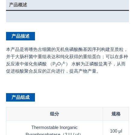
产品概述
产品说明书
产品描述
本产品是将嗜热古细菌的无机焦磷酸酶基因序列构建至质粒，
并于大肠杆菌中重组表达和纯化获得的重组蛋白；可以在多种
4-
反应液中催化焦磷酸 （P
O
） 水解为正磷酸盐离子，从而
2
7
促进核酸聚合反应的正向进行，提高产物产量。
产品组成
组分
规格
Thermostable Inorganic
100 μl
Pyrophosphatase（2 U / μl）