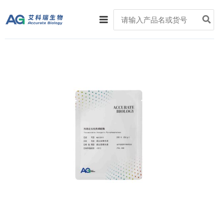
跳
Main
Search
至
for:
Menu
内
容
热
稳
定
无
机
焦
磷
酸
酶
数
量