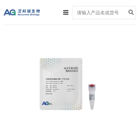
跳
Main
Search
至
for:
Menu
内
容
尿
嘧
啶
DNA
糖
基
化
酶
（不
含
甘
油）
数
量