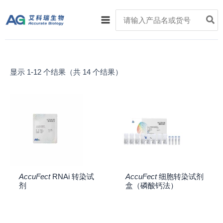
跳
Main
Search
至
for:
Menu
内
容
显示 1-12 个结果（共 14 个结果）
AccuFect
RNAi 转染试
AccuFect
细胞转染试剂
剂
盒（磷酸钙法）