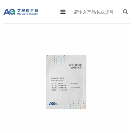
跳
Main
Search
至
for:
Menu
内
容
CytoDet
DAPI
染
色
液
数
量