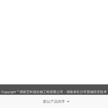
©
Copyright
湖南艾科瑞生物工程有限公司 - 湖南省长沙市望城经济技术
开发区金杨路1号【
备案号：湘ICP备 19008537 号
】