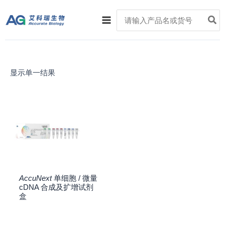
跳
Main
Search
至
for:
Menu
内
容
显示单一结果
AccuNext
单细胞 / 微量
cDNA 合成及扩增试剂
盒