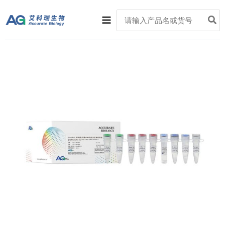
跳
Main
Search
至
for:
Menu
内
容
价
AccuNext
格
单
范
细
围：
胞
¥5,000
/
至
微
¥15,000
量
cDNA
合
成
及
扩
增
试
剂