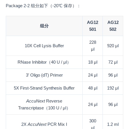
Package 2-2 组分如下（-20℃ 保存）：
AG12
AG12
组分
501
502
228
10X Cell Lysis Buffer
920 μl
μl
RNase Inhibitor（40 U / μl）
18 μl
72 μl
3′ Oligo (dT) Primer
24 μl
96 μl
5X First-Strand Synthesis Buffer
48 μl
192 μl
AccuNext
Reverse
24 μl
96 μl
Transcriptase（100 U / μl）
300
2X
AccuNext
PCR Mix I
1.2 ml
μl