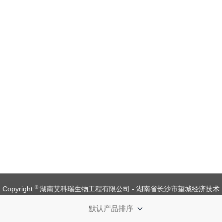
©
Copyright
湖南艾科瑞生物工程有限公司 - 湖南省长沙市望城经济技术
开发区金杨路1号【
备案号：湘ICP备 19008537 号
】