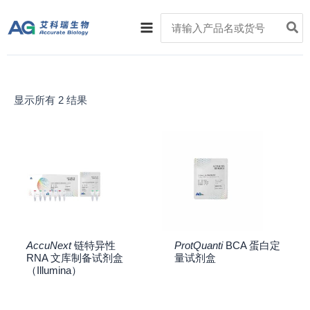
跳
Main
Search
至
for:
Menu
内
容
显示所有 2 结果
AccuNext
链特异性
ProtQuanti
BCA 蛋白定
RNA 文库制备试剂盒
量试剂盒
（Illumina）