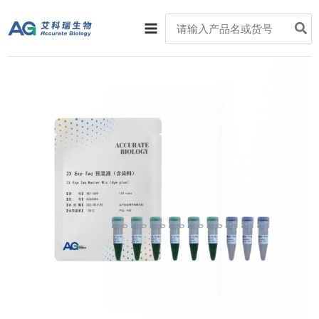
跳
Main
Search
至
for:
Menu
内
容
2X
Exp
Taq
预
混
液
Ver.2（含
染
料）
数
量