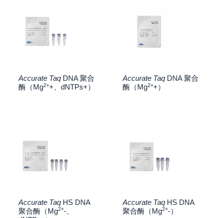
Accurate Taq
DNA 聚合
Accurate Taq
DNA 聚合
2+
2+
酶（Mg
+、dNTPs+）
酶（Mg
+）
Accurate Taq
HS DNA
Accurate Taq
HS DNA
2+
2+
聚合酶（Mg
-、
聚合酶（Mg
-）