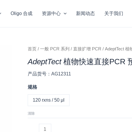
Oligo 合成
资源中心
新闻动态
关于我们
AdeptTect
首页
/
一般 PCR 系列
/
直接扩增 PCR
/ AdeptTec
植
AdeptTect
植物快速直接PCR 
物
快
产品货号：AG12311
速
直
规格
接
120 rxns / 50 μl
PCR
预
清除
混
液