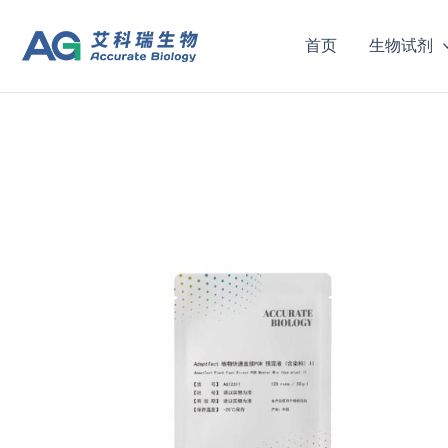
跳
至
首页
生物试剂
内
容