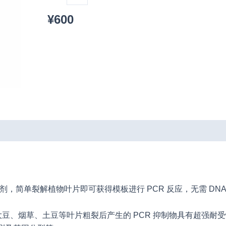
（含
染
¥
600
料）
II
数
量
简单裂解植物叶片即可获得模板进行 PCR 反应，无需 DNA 纯
豆、烟草、土豆等叶片粗裂后产生的 PCR 抑制物具有超强耐受