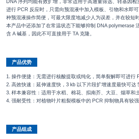
DNA 序列均能有效扩增，非常适用于高通量筛选、转基因检
进行 PCR 反应时，只需向预混液中加入模板、引物和水即
种预混液操作简便，可最大限度地减少人为误差，并在较短
本产品中还添加了在常温状态下能够抑制 DNA polymeras
含 A 碱基，因此不可直接用于 TA 克隆。
产品优势
1. 操作便捷：无需进行核酸提取或纯化，简单裂解即可进行 P
2. 高效快速：延伸速度快，3 kb 以下片段扩增速度最快可达 5 se
3. 样本兼容性：适用于水稻、棉花、拟南芥、大豆、烟草和
4. 强耐受性：对植物叶片粗裂模板中的 PCR 抑制物具有较
产品组成