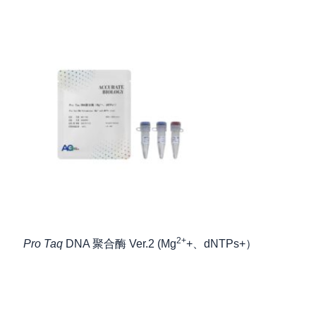
2+
Pro Taq
DNA 聚合酶 Ver.2 (Mg
+、dNTPs+）