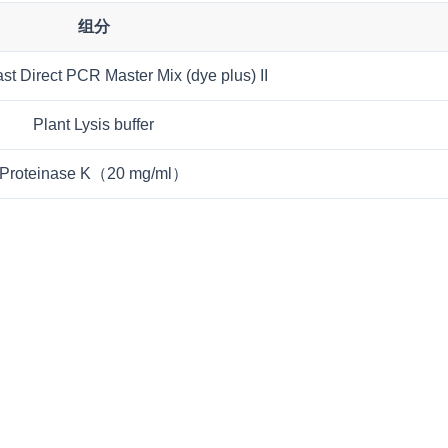
组分
st Direct PCR Master Mix (dye plus) II
Plant Lysis buffer
Proteinase K（20 mg/ml）