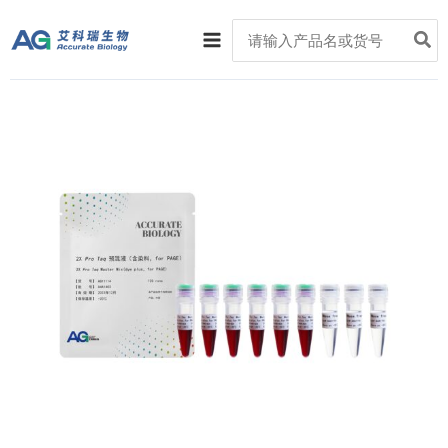
跳
Main
Search
至
for:
Menu
内
容
2X
Pro
Taq
预
混
液
（含
染
料,
for
PAGE）
数
量